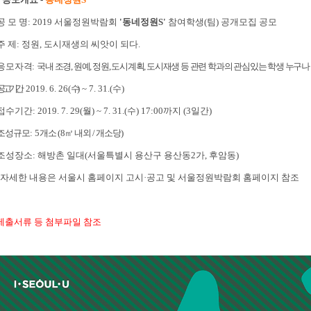
공 모 명
: 2019
서울정원박람회
'
동네정원S
'
참여학생(팀) 공개모집 공모
주 제
:
정원
,
도시재생의 씨앗이 되다
.
응모자격
:
국내 조경
,
원예
,
정원
,
도시계획
,
도시재생 등 관련 학과의 관심있는 학생 누구나
공고기간
:
2019. 6. 26(
수
) ~ 7. 31.(수
)
 접수기간
: 2019. 7. 29(월
) ~ 7. 31.(수
) 17:00
까지
(3
일간
)
조성규모
: 5
개소
(8
㎡
내외
/
개소당
)
조성장소
:
해방촌 일대
(
서울특별시 용산구 용산동
2
가
,
후암동
)
자세한 내용은 서울시 홈페이지 고시
·
공고 및 서울정원박람회 홈페이지 참조
 제출서류 등 첨부파일 참조