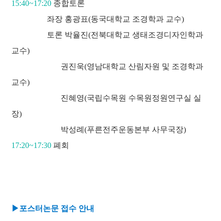
15:40~17:20
종합토론
좌장 홍광표(동국대학교 조경학과 교수)
토론 박율진(전북대학교 생태조경디자인학과
교수)
권진욱(영남대학교 산림자원 및 조경학과
교수)
진혜영(국립수목원 수목원정원연구실 실
장)
박성례(푸른전주운동본부 사무국장)
17:20~17:30
폐회
▶
포스터논문 접수 안내