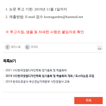
1.
논문 투고 기한
: 2019
년
11
월
1
일까지
2.
제출방법
: E-mail
접수
koreagarden@hanmail.net
※
투고지침
,
샘플 등 자세한 사항은 붙임자료 확인
페이스북
트위터
목록보기
·
2021 (사)한국정원디자인학회 정기총회 및 학술회의
·
2019 (사)한국정원디자인학회 임시총회 및 학술회의 개최 / 포스터논문 모집
·
2019 한국도로공사 부산경남지역본부 시민정원사 교육
목록