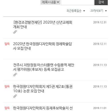
최근등록일순
20개씩보기
[환경조경발전재단] 2020년 신년교례회
2019.12.31
개최 안내
2020년 한국정원디자인학회 정례학술답
필독
2019.12.11
사 모집 안내
전주시 지방정원 마스터플랜 수립용역 제안
2019.11.13
서 평가위원(후보자) 등록 모집공고
한국정원디자인학회지 제5권 제2호(통권
필독
2019.11.13
10호) 논문 모집 안내
한국정원디자인학회지 등재후보학술지 선
필독
2019.11.01