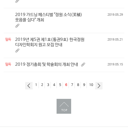
2019 가드닝 페스티벌 "정원 소식(笑植)
2019.05.29
웃음을 심다" 개최
2019년 제5권 제1호(통권9호) 한국정원
필독
2019.05.21
디자인학회지 원고 모집 안내
2019 정기총회 및 학술회의 개최 안내
필독
2019.05.15
1
2
3
4
5
6
7
8
9
10