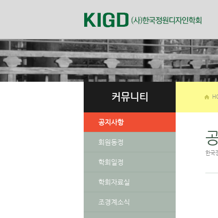
커뮤니티
H
공지사항
회원동정
한국
학회일정
학회자료실
조경계소식